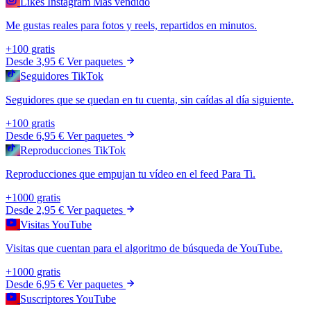
Likes Instagram
Más vendido
Me gustas reales para fotos y reels, repartidos en minutos.
+100 gratis
Desde
3,95 €
Ver paquetes
Seguidores TikTok
Seguidores que se quedan en tu cuenta, sin caídas al día siguiente.
+100 gratis
Desde
6,95 €
Ver paquetes
Reproducciones TikTok
Reproducciones que empujan tu vídeo en el feed Para Ti.
+1000 gratis
Desde
2,95 €
Ver paquetes
Visitas YouTube
Visitas que cuentan para el algoritmo de búsqueda de YouTube.
+1000 gratis
Desde
6,95 €
Ver paquetes
Suscriptores YouTube