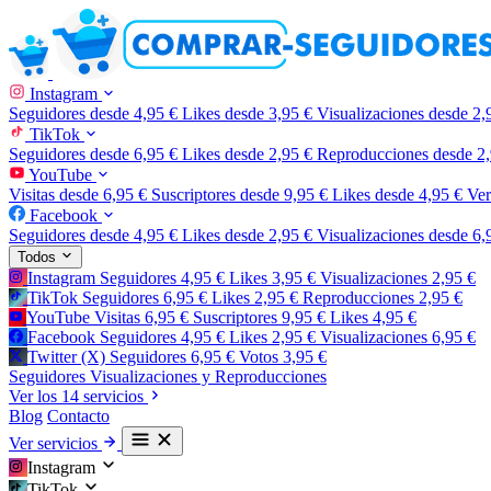
Instagram
Seguidores
desde 4,95 €
Likes
desde 3,95 €
Visualizaciones
desde 2,
TikTok
Seguidores
desde 6,95 €
Likes
desde 2,95 €
Reproducciones
desde 2
YouTube
Visitas
desde 6,95 €
Suscriptores
desde 9,95 €
Likes
desde 4,95 €
Ve
Facebook
Seguidores
desde 4,95 €
Likes
desde 2,95 €
Visualizaciones
desde 6,
Todos
Instagram
Seguidores
4,95 €
Likes
3,95 €
Visualizaciones
2,95 €
TikTok
Seguidores
6,95 €
Likes
2,95 €
Reproducciones
2,95 €
YouTube
Visitas
6,95 €
Suscriptores
9,95 €
Likes
4,95 €
Facebook
Seguidores
4,95 €
Likes
2,95 €
Visualizaciones
6,95 €
Twitter (X)
Seguidores
6,95 €
Votos
3,95 €
Seguidores
Visualizaciones y Reproducciones
Ver los 14 servicios
Blog
Contacto
Ver servicios
Instagram
TikTok