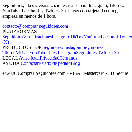
Seguidores, likes y visualizaciones reales para Instagram, TikTok,
YouTube, Facebook y Twitter (X). Pagas con tarjeta, la entrega
empieza en menos de 1 hora.
contacto@comprar-seguidores.com
PLATAFORMAS
Seguidores
Visualizaciones
Instagram
TikTok
YouTube
Facebook
Twitte
(X)
PRODUCTOS TOP
Seguidores Instagram
Seguidores
TikTok
Visitas YouTube
Likes Instagram
Seguidores Twitter (X)
LEGAL
Aviso legal
Privacidad
Términos
AYUDA
Contactar
Estado de pedido
Blog
© 2026 Comprar-Seguidores.com · VISA · Mastercard · 3D Secure