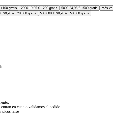
€
+100 gratis
2000
19,95 €
+200 gratis
5000
24,95 €
+500 gratis
Más ve
0
599,95 €
+20.000 gratis
500.000
1399,95 €
+50.000 gratis
 h
mento.
 entran en cuanto validamos el pedido.
n picos raros.