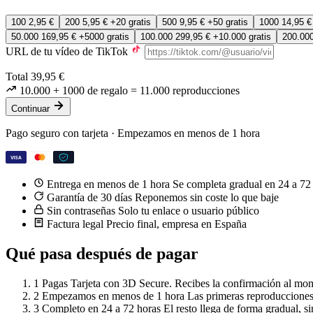
100
2,95 €
200
5,95 €
+20 gratis
500
9,95 €
+50 gratis
1000
14,95 
50.000
169,95 €
+5000 gratis
100.000
299,95 €
+10.000 gratis
200.00
URL de tu vídeo de TikTok
Total
39,95 €
10.000
+ 1000 de regalo
=
11.000
reproducciones
Continuar
Pago seguro con tarjeta · Empezamos en menos de 1 hora
VISA
Entrega en menos de 1 hora
Se completa gradual en 24 a 72
Garantía de 30 días
Reponemos sin coste lo que baje
Sin contraseñas
Solo tu enlace o usuario público
Factura legal
Precio final, empresa en España
Qué pasa después de pagar
1
Pagas
Tarjeta con 3D Secure. Recibes la confirmación al mo
2
Empezamos en menos de 1 hora
Las primeras reproducciones
3
Completo en 24 a 72 horas
El resto llega de forma gradual, si