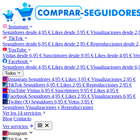
Instagram
Seguidores
desde 4,95 €
Likes
desde 3,95 €
Visualizaciones
desde 2,
TikTok
Seguidores
desde 6,95 €
Likes
desde 2,95 €
Reproducciones
desde 2
YouTube
Visitas
desde 6,95 €
Suscriptores
desde 9,95 €
Likes
desde 4,95 €
Ve
Facebook
Seguidores
desde 4,95 €
Likes
desde 2,95 €
Visualizaciones
desde 6,
Todos
Instagram
Seguidores
4,95 €
Likes
3,95 €
Visualizaciones
2,95 €
TikTok
Seguidores
6,95 €
Likes
2,95 €
Reproducciones
2,95 €
YouTube
Visitas
6,95 €
Suscriptores
9,95 €
Likes
4,95 €
Facebook
Seguidores
4,95 €
Likes
2,95 €
Visualizaciones
6,95 €
Twitter (X)
Seguidores
6,95 €
Votos
3,95 €
Seguidores
Visualizaciones y Reproducciones
Ver los 14 servicios
Blog
Contacto
Ver servicios
Instagram
TikTok