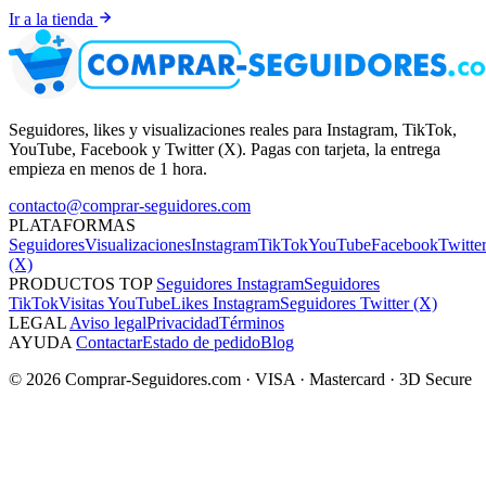
Ir a la tienda
Seguidores, likes y visualizaciones reales para Instagram, TikTok,
YouTube, Facebook y Twitter (X). Pagas con tarjeta, la entrega
empieza en menos de 1 hora.
contacto@comprar-seguidores.com
PLATAFORMAS
Seguidores
Visualizaciones
Instagram
TikTok
YouTube
Facebook
Twitte
(X)
PRODUCTOS TOP
Seguidores Instagram
Seguidores
TikTok
Visitas YouTube
Likes Instagram
Seguidores Twitter (X)
LEGAL
Aviso legal
Privacidad
Términos
AYUDA
Contactar
Estado de pedido
Blog
© 2026 Comprar-Seguidores.com · VISA · Mastercard · 3D Secure